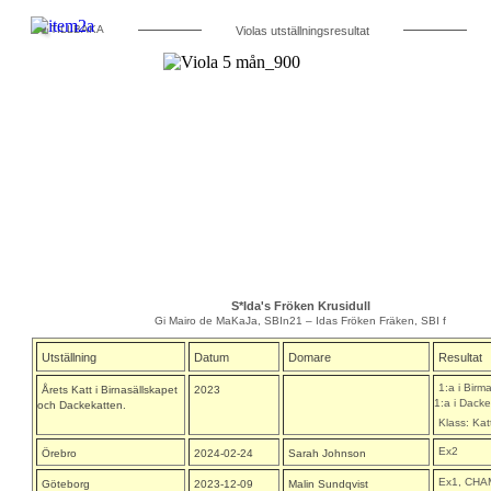
TILLBAKA
Violas
utställningsresultat
S*Ida's Fröken Krusidull
Gi Mairo de MaKaJa, SBIn21
–
Idas Fröken Fräken, SBI f
Utställning
Datum
Domare
Resultat
1:a i Birm
Årets Katt i Birnasällskapet
2023
1:a i Dack
och Dackekatten.
Klass: Kat
Ex2
Örebro
2024-02-24
Sarah Johnson
Ex1, CHA
Göteborg
2023-12-09
Malin Sundqvist