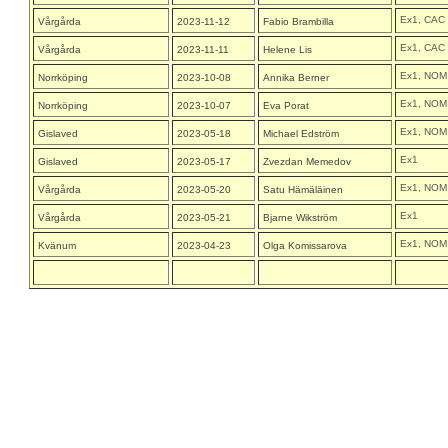
Ex1, CAC
Vårgårda
2023-11-12
Fabio Brambilla
Ex1, CAC
Vårgårda
2023-11-11
Helene Lis
Ex1, NOM
Norrköping
2023-10-08
Annika Berner
Ex1, NOM
Norrköping
2023-10-07
Eva Porat
Ex1, NOM
Gislaved
2023-05-18
Michael Edström
Ex1
Gislaved
2023-05-17
Zvezdan Memedov
Ex1, NOM
Vårgårda
2023-05-20
Satu Hämäläinen
Ex1
Vårgårda
2023-05-21
Bjarne Wikström
Ex1, NOM
Kvänum
2023-04-23
Olga Komissarova