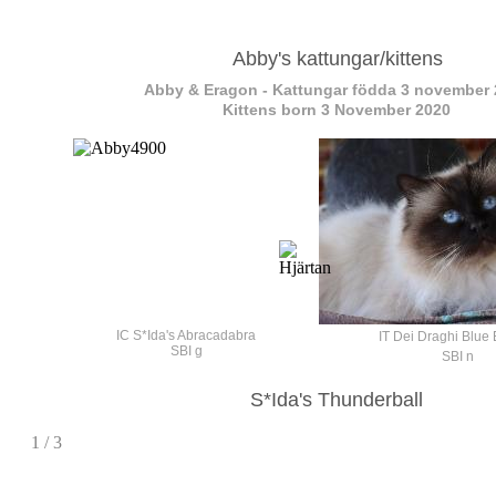
Abby's
kattungar/kittens
Abby & Eragon - Kattungar födda 3 november
Kittens born 3 November 2020
IC S*Ida's
Abracadabra
IT Dei Draghi Blue
SBI g
SBI n
S*Ida's Thunderball
1 / 3